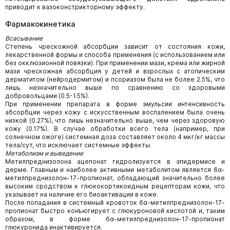
приводит к вазоконстрикторному эффекту.
Фармакокинетика
Всасывание
Степень чрескожной абсорбции зависит от состояния кожи,
лекарственной формы и способа применения (с использованием или
без окклюзионной повязки). При применении мази, крема или жирной
мази чрескожная абсорбция у детей и взрослых с атопическим
дерматитом (нейродермитом) и псориазом была не более 2.5%, что
лишь незначительно выше по сравнению со здоровыми
добровольцами (0.5-1.5%).
При применении препарата в форме эмульсии интенсивность
абсорбции через кожу с искусственным воспалением была очень
низкой (0.27%), что лишь незначительно выше, чем через здоровую
кожу (0.17%). В случае обработки всего тела (например, при
солнечном ожоге) системная доза составляет около 4 мкг/кг массы
тела/сут, что исключает системные эффекты.
Метаболизм и выведение
Метилпреднизолона ацепонат гидролизуется в эпидермисе и
дерме. Главным и наиболее активными метаболитом является 6α-
метилпреднизолон-17-пропионат, обладающий значительно более
высоким сродством к глюкокортикоидным рецепторам кожи, что
указывает на наличие его биоактивации в коже.
После попадания в системный кровоток 6α-метилпреднизолон-17-
пропионат быстро конъюгирует с глюкуроновой кислотой и, таким
образом, в форме 6α-метилпреднизолон-17-пропионат
глюкуронида инактивируется.