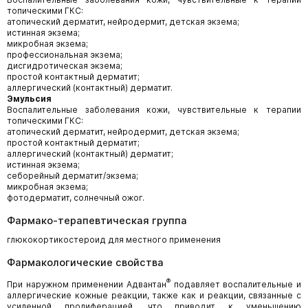
топическими ГКС:
атопический дерматит, нейродермит, детская экзема;
истинная экзема;
микробная экзема;
профессиональная экзема;
дисгидротическая экзема;
простой контактный дерматит;
аллергический (контактный) дерматит.
Эмульсия
Воспалительные заболевания кожи, чувствительные к терапии
топическими ГКС:
атопический дерматит, нейродермит, детская экзема;
простой контактный дерматит;
аллергический (контактный) дерматит;
истинная экзема;
себорейный дерматит/экзема;
микробная экзема;
фотодерматит, солнечный ожог.
Фармако-терапевтическая группа
глюкокортикостероид для местного применения
Фармакологические свойства
®
При наружном применении Адвантан
подавляет воспалительные и
аллергические кожные реакции, также как и реакции, связанные с
усиленной пролиферацией, что приводит к уменьшению