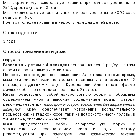
Мазь, крем и эмульсию следует хранить при температуре не выше
25°C; срок годности – 3 года.
Мазь жирную следует хранить при температуре не выше 30°C; срок
годности – 5 лет.
Препарат следует хранить в недоступном для детей месте.
Срок годности
3 года
Способ применения и дозы
Наружно.
Взрослым и детям с 4 месяцев
препарат наносят 1 раз/сут тонким
слоем на пораженные участки кожи.
Непрерывное ежедневное применение Адвантана в форме крема,
мази или жирной мази не должно превышать для
взрослых
12
недель, для
детей
– 4 недель. Курс лечения Адвантаном в форме
эмульсии обычно не должен превышать 2 недель.
Крем
представляет собой лекарственную форму с небольшим
содержанием жира и высоким содержанием воды, поэтому
рекомендуется при
подостром и остром воспалении без выраженного
мокнутия.
Крем обеспечивает устранение воспалительного
процесса как на гладкой коже, так и на волосистой части головы, в
т.ч. на коже, склонной к жирности.
Мазь
представляет собой лекарственную форму с
уравновешенным соотношением жира и воды, поэтому
рекомендуется при
подостром или хроническом течении