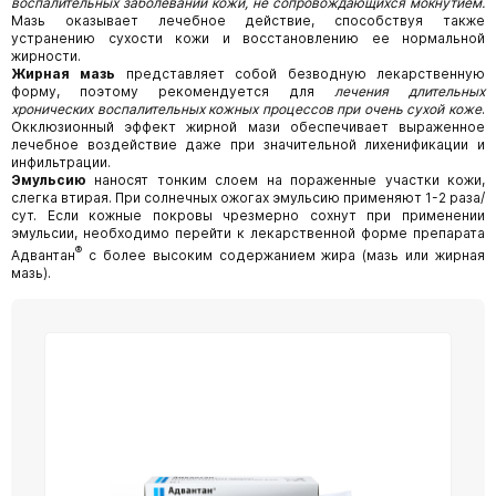
воспалительных заболеваний кожи, не сопровождающихся мокнутием.
Мазь оказывает лечебное действие, способствуя также
устранению сухости кожи и восстановлению ее нормальной
жирности.
Жирная мазь
представляет собой безводную лекарственную
форму, поэтому рекомендуется для
лечения длительных
хронических воспалительных кожных процессов при очень сухой коже
.
Окклюзионный эффект жирной мази обеспечивает выраженное
лечебное воздействие даже при значительной лихенификации и
инфильтрации.
Эмульсию
наносят тонким слоем на пораженные участки кожи,
слегка втирая. При солнечных ожогах эмульсию применяют 1-2 раза/
сут. Если кожные покровы чрезмерно сохнут при применении
эмульсии, необходимо перейти к лекарственной форме препарата
®
Адвантан
с более высоким содержанием жира (мазь или жирная
мазь).