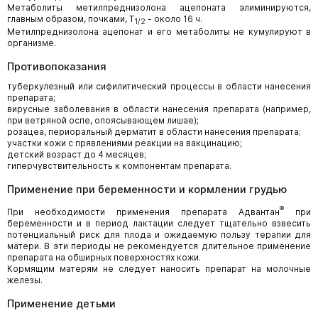
Метаболиты метилпреднизолона ацепоната элиминируются,
главным образом, почками, T
- около 16 ч.
1/2
Метилпреднизолона ацепонат и его метаболиты не кумулируют в
организме.
Противопоказания
туберкулезный или сифилитический процессы в области нанесения
препарата;
вирусные заболевания в области нанесения препарата (например,
при ветряной оспе, опоясывающем лишае);
розацеа, периоральный дерматит в области нанесения препарата;
участки кожи с прявлениями реакции на вакцинацию;
детский возраст до 4 месяцев;
гиперчувствительность к компонентам препарата.
Применение при беременности и кормлении грудью
®
При необходимости применения препарата Адвантан
при
беременности и в период лактации следует тщательно взвесить
потенциальный риск для плода и ожидаемую пользу терапии для
матери. В эти периоды не рекомендуется длительное применение
препарата на обширных поверхностях кожи.
Кормящим матерям не следует наносить препарат на молочные
железы.
Применение детьми