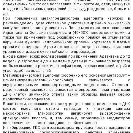
объективных симптомов воспаления (в т.ч. эритема, отек, мокнутие
и т. д.) и субъективных ощущений (в т.ч. зуд, раздражение, боль и т.
д.).
При применении метилпреднизолона ацепоната наружно в
рекомендуемой дозе системное действие выражено минимально
как у человека, так и у животных. После многократного нанесения
Адвантана на большие поверхности (40-60% поверхности кожи), а
также при применении под окклюзионную повязку не отмечается
нарушений функций надпочечников: уровень кортизола в плазме
крови и его циркадный ритм остаются в пределах нормы, снижения
уровня кортизола в суточной моче не происходит.
В ходе клинических исследований при применении Адвантана до 12
недель у взрослых и до 4 недель у детей (в т.ч. раннего возраста)
не было выявлено развития атрофии кожи, телеангиэктазий, стрий и
угреподобных высыпаний.
Метилпреднизолона ацепонат (особенно его основной метаболит –
6α-метилпреднизолон-17-пропионат) связывается с
внутриклеточными глюкокортикоидными рецепторами. Стероид-
рецепторный комплекс связывается с определенными участками
ДНК клеток иммунного ответа, таким образом, вызывая серию
биологических эффектов.
В частности, связывание стероид-рецепторного комплекса с ДНК
клеток иммунного ответа приводит к индукции синтеза
макрокортина. Макрокортин ингибирует высвобождение
арахидоновой кислоты и, тем самым, образование медиаторов
воспаления типа простагландинов и лейкотриенов.
Ингибирование ГКС синтеза вазодилатирующих простагландинов и
потенцирование сосудосуживающего действия адреналина