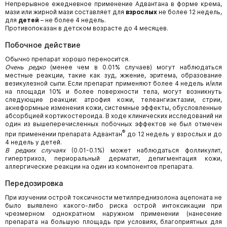
Непрерывное ежедневное применение Адвантана в форме крема,
мази или жирной мази составляет для
взрослых
не более 12 недель,
для
детей
– не более 4 недель.
Противопоказан в детском возрасте до 4 месяцев.
Побочное действие
Обычно препарат хорошо переносится.
Очень редко
(менее чем в 0.01% случаев) могут наблюдаться
местные реакции, такие как зуд, жжение, эритема, образование
везикулезной сыпи. Если препарат применяют более 4 недель и/или
на площади 10% и более поверхности тела, могут возникнуть
следующие реакции: атрофия кожи, телеангиэктазии, стрии,
акнеформные изменения кожи, системные эффекты, обусловленные
абсорбцией кортикостероида. В ходе клинических исследований ни
один из вышеперечисленных побочных эффектов не был отмечен
®
при применении препарата Адвантан
до 12 недель у взрослых и до
4 недель у детей.
В редких случаях
(0.01-0.1%) может наблюдаться фолликулит,
гипертрихоз, периоральный дерматит, депигментация кожи,
аллергические реакции на один из компонентов препарата.
Передозировка
При изучении острой токсичности метилпреднизолона ацепоната не
было выявлено какого-либо риска острой интоксикации при
чрезмерном однократном наружном применении (нанесение
препарата на большую площадь при условиях, благоприятных для