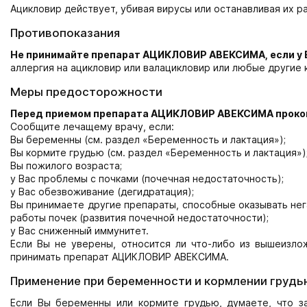
Ацикловир действует, убивая вирусы или останавливая их р
Противопоказания
Не принимайте препарат АЦИКЛОВИР АВЕКСИМА, если у 
аллергия на ацикловир или валацикловир или любые другие
Меры предосторожности
Перед приемом препарата АЦИКЛОВИР АВЕКСИМА прокон
Сообщите лечащему врачу, если:
Вы беременны (см. раздел «Беременность и лактация»);
Вы кормите грудью (см. раздел «Беременность и лактация»)
Вы пожилого возраста;
у Вас проблемы с почками (почечная недостаточность);
у Вас обезвоживание (дегидратация);
Вы принимаете другие препараты, способные оказывать нег
работы почек (развития почечной недостаточности);
у Вас сниженный иммунитет.
Если Вы не уверены, относится ли что-либо из вышеизло
принимать препарат АЦИКЛОВИР АВЕКСИМА.
Применение при беременности и кормлении грудь
Если Вы беременны или кормите грудью, думаете, что з