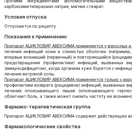
Прочими ингредиентами (вспомогательными веществам
карбоксиметилкрахмал натрия, магния стеарат.
Условия отпуска
Отпускается по рецепту
Показания к применению
Препарат АЦИКЛОВИР АВЕКСИМА применяется у взрослых и де
лечения инфекций кожи и слизистых оболочек (например,
впервые возникший (первичный) и повторяющийся (рецидив
предотвращения (профилактики) инфекций, вызванных в
(иммунодефицитом), когда организм хуже борется с инфекц
лечения ветряной оспы.
Препарат АЦИКЛОВИР АВЕКСИМА применяется только у взрос
профилактики возврата (рецидивов) инфекций, вызванных в
лечения опоясывающего лишая (опоясывающего герпес
облегчает боль, а также может снизить частоту ее возникн
Фармако-терапевтическая группа
Препарат АЦИКЛОВИР АВЕКСИМА содержит действующее вещ
Фармакологические свойства