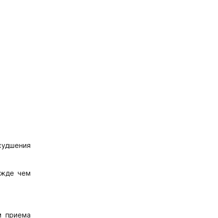
ухудшения
ежде чем
м приема