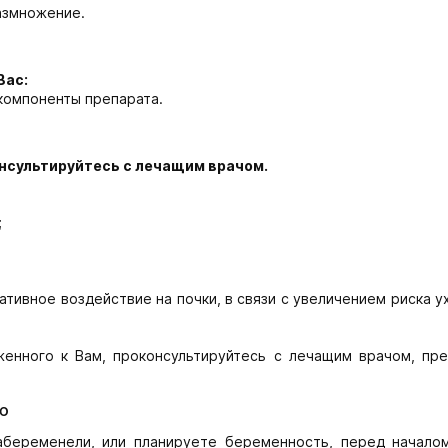
азмножение.
Вас:
 компоненты препарата.
сультируйтесь с лечащим врачом.
;
ативное воздействие на почки, в связи с увеличением риска 
женного к Вам, проконсультируйтесь с лечащим врачом, пр
ю
абеременели, или планируете беременность, перед начало