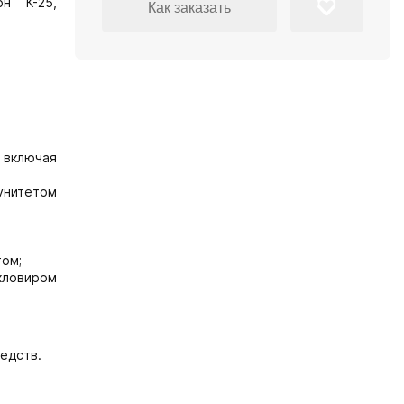
он К-25,
Как заказать
 включая
унитетом
том;
кловиром
едств.