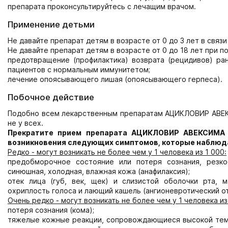
препарата проконсультируйтесь с лечащим врачом.
Применение детьми
Не давайте препарат детям в возрасте от 0 до 3 лет в свя
Не давайте препарат детям в возрасте от 0 до 18 лет при по
предотвращение (профилактика) возврата (рецидивов) ра
пациентов с нормальным иммунитетом;
лечение опоясывающего лишая (опоясывающего герпеса).
Побочное действие
Подобно всем лекарственным препаратам АЦИКЛОВИР АВЕК
не у всех.
Прекратите прием препарата АЦИКЛОВИР АВЕКСИМА 
возникновения следующих симптомов, которые наблюд
Редко - могут возникать не более чем у 1 человека из 1 000:
предобморочное состояние или потеря сознания, резко
синюшная, холодная, влажная кожа (анафилаксия);
отек лица (губ, век, щек) и слизистой оболочки рта, 
охриплость голоса и лающий кашель (ангионевротический от
Очень редко - могут возникать не более чем у 1 человека из
потеря сознания (кома);
тяжелые кожные реакции, сопровождающиеся высокой темп