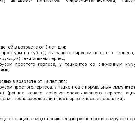
и) являются: целлюлоза микрокристаллическая, повид
тей в возрасте от 3 лет для:
 простуды на губах), вызванных вирусом простого герпеса,
ирующий) генитальный герпес;
ирусом простого герпеса, у пациентов со сниженным имм
иями;
лых в возрасте от 18 лет для:
ирусом простого герпеса, у пациентов с нормальным иммуните
а) (раннее начало лечения опоясывающего герпеса аци
овения после заболевания (постгерпетическая невралгия).
ество ацикловир,относящееся к группе противовирусных ср