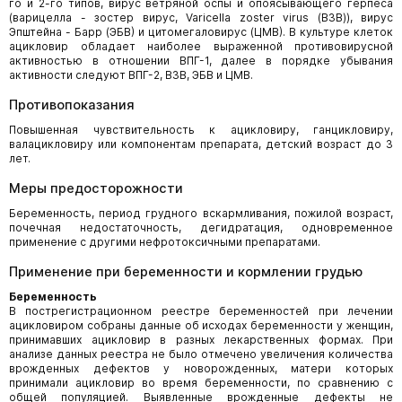
го и 2-го типов, вирус ветряной оспы и опоясывающего герпеса
(варицелла - зостер вирус, Varicella zoster virus (ВЗВ)), вирус
Эпштейна - Барр (ЭБВ) и цитомегаловирус (ЦМВ). В культуре клеток
ацикловир обладает наиболее выраженной противовирусной
активностью в отношении ВПГ-1, далее в порядке убывания
активности следуют ВПГ-2, ВЗВ, ЭБВ и ЦМВ.
Противопоказания
Повышенная чувствительность к ацикловиру, ганцикловиру,
валацикловиру или компонентам препарата, детский возраст до 3
лет.
Меры предосторожности
Беременность, период грудного вскармливания, пожилой возраст,
почечная недостаточность, дегидратация, одновременное
применение с другими нефротоксичными препаратами.
Применение при беременности и кормлении грудью
Беременность
В пострегистрационном реестре беременностей при лечении
ацикловиром собраны данные об исходах беременности у женщин,
принимавших ацикловир в разных лекарственных формах. При
анализе данных реестра не было отмечено увеличения количества
врожденных дефектов у новорожденных, матери которых
принимали ацикловир во время беременности, по сравнению с
общей популяцией. Выявленные врожденные дефекты не