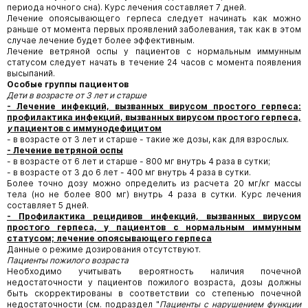
периода ночного сна). Курс лечения составляет 7 дней.
Лечение опоясывающего герпеса следует начинать как можно
раньше от момента первых проявлений заболевания, так как в этом
случае лечение будет более эффективным.
Лечение ветряной оспы у пациентов с нормальным иммунным
статусом следует начать в течение 24 часов с момента появления
высыпаний.
Особые группы пациентов
Дети в возрасте от 3 лет и старше
- Лечение инфекций, вызванных вирусом простого герпеса:
профилактика инфекций, вызванных вирусом простого герпеса,
у
пациентов с иммунодефицитом
- в возрасте от 3 лет и старше - такие же дозы, как для взрослых.
- Лечение ветряной оспы
- в возрасте от 6 лет и старше - 800 мг внутрь 4 раза в сутки;
- в возрасте от 3 до 6 лет - 400 мг внутрь 4 раза в сутки.
Более точно дозу можно определить из расчета 20 мг/кг массы
тела (но не более 800 мг) внутрь 4 раза в сутки. Курс лечения
составляет 5 дней.
- Профилактика рецидивов инфекций, вызванных вирусом
простого герпеса, у пациентов с нормальным иммунным
статусом; лечение опоясывающего герпеса
Данные о режиме дозирования отсутствуют.
Пациенты пожилого возраста
Необходимо учитывать вероятность наличия почечной
недостаточности у пациентов пожилого возраста, дозы должны
быть скорректированы в соответствии со степенью почечной
недостаточности (см. подраздел "
Пациенты с нарушением функции