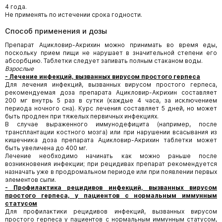
4 года.
Не применять по истечении срока годности.
Способ применения и дозы
Препарат Ацикловир-Акрихин можно принимать во время еды,
поскольку прием пищи не нарушает в значительной степени его
абсорбцию. Таблетки следует запивать полным стаканом воды.
Взрослые
- Лечение инфекций, вызванных вирусом простого герпеса
Для лечения инфекций, вызванных вирусом простого герпеса,
рекомендуемая доза препарата Ацикловир-Акрихин составляет
200 мг внутрь 5 раз в сутки (каждые 4 часа, за исключением
периода ночного сна). Курс лечения составляет 5 дней, но может
быть продлен при тяжелых первичных инфекциях.
В случае выраженного иммунодефицита (например, после
трансплантации костного мозга) или при нарушении всасывания из
кишечника доза препарата Ацикловир-Акрихин таблетки может
быть увеличена до 400 мг.
Лечение необходимо начинать как можно раньше после
возникновения инфекции; при рецидивах препарат рекомендуется
назначать уже в продромальном периоде или при появлении первых
элементов сыпи.
- Профилактика рецидивов инфекций, вызванных вирусом
простого герпеса, у пациентов с нормальным иммунным
статусом
Для профилактики рецидивов инфекций, вызванных вирусом
простого герпеса у пациентов с нормальным иммунным статусом,