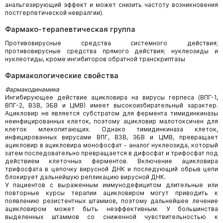
анальгезирующий эффект и может снизить частоту возникновения
постгерпетической невралгии).
Фармако-терапевтическая группа
Противовирусные средства системного действия;
противовирусные средства прямого действия; нуклеозиды и
нуклеотиды, кроме ингибиторов обратной транскриптазы
Фармакологические свойства
Фармакодинамика
Ингибирующее действие ацикловира на вирусы герпеса (ВПГ-1,
ВПГ-2, ВЗВ, ЭБВ и ЦМВ) имеет высокоизбирательный характер.
Ацикловир не является субстратом для фермента тимидинкиназы
неинфицированных клеток, поэтому ацикловир малотоксичен для
клеток млекопитающих. Однако тимидинкиназа клеток,
инфицированных вирусами ВПГ, ВЗВ, ЭБВ и ЦМВ, превращает
ацикловир в ацикловира монофосфат - аналог нуклеозида, который
затем последовательно превращается в дифосфат и трифосфат под
действием клеточных ферментов. Включение ацикловира
трифосфата в цепочку вирусной ДНК и последующий обрыв цепи
блокирует дальнейшую репликацию вирусной ДНК.
У пациентов с выраженным иммунодефицитом длительные или
повторные курсы терапии ацикловиром могут приводить к
появлению резистентных штаммов, поэтому дальнейшее лечение
ацикловиром может быть неэффективным. У большинства
выделенных штаммов со сниженной чувствительностью к