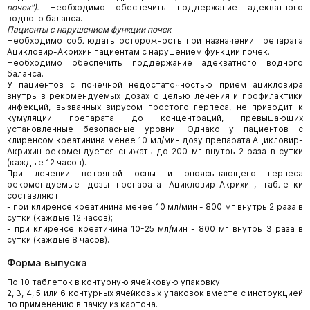
почек").
Необходимо обеспечить поддержание адекватного
водного баланса.
Пациенты с нарушением функции почек
Необходимо соблюдать осторожность при назначении препарата
Ацикловир-Акрихин пациентам с нарушением функции почек.
Необходимо обеспечить поддержание адекватного водного
баланса.
У пациентов с почечной недостаточностью прием ацикловира
внутрь в рекомендуемых дозах с целью лечения и профилактики
инфекций, вызванных вирусом простого герпеса, не приводит к
кумуляции препарата до концентраций, превышающих
установленные безопасные уровни. Однако у пациентов с
клиренсом креатинина менее 10 мл/мин дозу препарата Ацикловир-
Акрихин рекомендуется снижать до 200 мг внутрь 2 раза в сутки
(каждые 12 часов).
При лечении ветряной оспы и опоясывающего герпеса
рекомендуемые дозы препарата Ацикловир-Акрихин, таблетки
составляют:
- при клиренсе креатинина менее 10 мл/мин - 800 мг внутрь 2 раза в
сутки (каждые 12 часов);
- при клиренсе креатинина 10-25 мл/мин - 800 мг внутрь 3 раза в
сутки (каждые 8 часов).
Форма выпуска
По 10 таблеток в контурную ячейковую упаковку.
2, 3, 4, 5 или 6 контурных ячейковых упаковок вместе с инструкцией
по применению в пачку из картона.