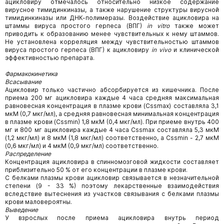
ацикловиру отмечалось относительно низкое содержание
вирусное тимидинкиназы, а также нарушение структуры вирусной
тимидинкиназы или ДНК-полимеразы. Воздействие ацикловира на
штаммы вируса простого герпеса (ВПГ)
in
vitro
также может
приводить к образованию менее чувствительных к нему штаммов.
Не установлена корреляция между чувствительностью штаммов
вируса простого герпеса (ВПГ) к ацикловиру
in
vivo
и клинической
эффективностью препарата.
Фармакокинетика
Всасывание
Ацикловир только частично абсорбируется из кишечника. После
приема 200 мг ацикловира каждые 4 часа средняя максимальная
равновесная концентрация в плазме крови (Cssmax) составляла 3,1
мкМ (0,7 мкг/мл), а средняя равновесная минимальная концентрация
в плазме крови (Cssmin) 1,8 мкМ (0,4 мкг/мл). При приеме внутрь 400
мг и 800 мг ацикловира каждые 4 часа Cssmax составляла 5,3 мкМ
(1,2 мкг/мл) и 8 мкМ (1,8 мкг/мл) соответственно, a Cssmin - 2,7 мкМ
(0,6 мкг/мл) и 4 мкМ (0,9 мкг/мл) соответственно.
Распределение
Концентрация ацикловира в спинномозговой жидкости составляет
приблизительно 50 % от его концентрации в плазме крови.
С белками плазмы крови ацикловир связывается в незначительной
степени (9 - 33 %) поэтому лекарственные взаимодействия
вследствие вытеснения из участков связывания с белками плазмы
крови маловероятны.
Выведение
У взрослых после приема ацикловира внутрь период