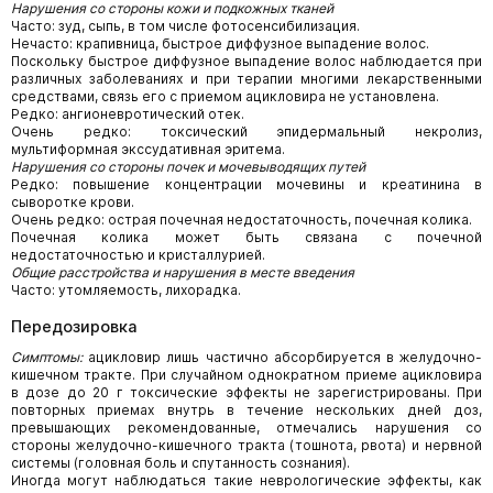
Нарушения со стороны кожи и подкожных тканей
Часто: зуд, сыпь, в том числе фотосенсибилизация.
Нечасто: крапивница, быстрое диффузное выпадение волос.
Поскольку быстрое диффузное выпадение волос наблюдается при
различных заболеваниях и при терапии многими лекарственными
средствами, связь его с приемом ацикловира не установлена.
Редко: ангионевротический отек.
Очень редко: токсический эпидермальный некролиз,
мультиформная экссудативная эритема.
Нарушения со стороны почек и мочевыводящих путей
Редко: повышение концентрации мочевины и креатинина в
сыворотке крови.
Очень редко: острая почечная недостаточность, почечная колика.
Почечная колика может быть связана с почечной
недостаточностью и кристаллурией.
Общие расстройства и нарушения в месте введения
Часто: утомляемость, лихорадка.
Передозировка
Симптомы:
ацикловир лишь частично абсорбируется в желудочно-
кишечном тракте. При случайном однократном приеме ацикловира
в дозе до 20 г токсические эффекты не зарегистрированы. При
повторных приемах внутрь в течение нескольких дней доз,
превышающих рекомендованные, отмечались нарушения со
стороны желудочно-кишечного тракта (тошнота, рвота) и нервной
системы (головная боль и спутанность сознания).
Иногда могут наблюдаться такие неврологические эффекты, как