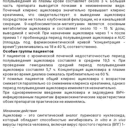
полувыведения из плазмы крови составляет около 3 ч. Большая
часть препарата выводится почками в неизмененном виде.
Почечный клиренс ацикловира значительно превышает клиренс
креатинина, что свидетельствует о выведении ацикловира
посредством не только клубочковой фильтрации, но и канальцевой
секреции. 9-карбоксиметокси-метилгуанин является основным
метаболитом ацикловира и составляет около 10 - 15 % дозы,
выводимой с мочой. При назначении ацикловира через 1 ч после
приема 1 г пробенецида период полувыведения ацикловира и AUC
(площадь под фармакокинетической кривой "концентрация -
время") увеличивались на 18 и 40 %, соответственно.
Особые группы пациентов
У пациентов с хронической почечной недостаточностью период
полувыведения ацикловира составлял в среднем 19,5 ч. При
проведении гемодиализа средний период полувыведения
ацикловира составлял 5,7 ч. Концентрация ацикловира в плазме
крови во время диализа снижалась приблизительно на 60 %.
У пожилых пациентов общий клиренс ацикловира с возрастом
снижается параллельно со снижением клиренса креатинина, однако
период полувыведения ацикловира изменяется незначительно.
При одновременном введении ацикловира и зидовудина ВИЧ-
инфицированным пациентам фармакокинетические характеристики
обоих препаратов практически не изменялись.
Механизм действия
Ацикловир - это синтетический аналог пуринового нуклеозида,
который обладает способностью ингибировать
in
vitro
и
in
vivo
вирусы герпеса человека, включая вирус простого герпеса (ВПГ) 1-