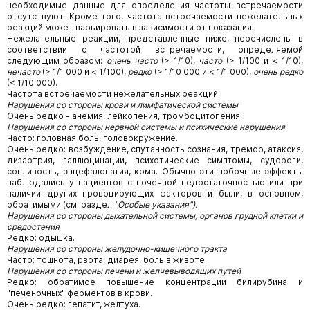
необходимые данные для определения частоты встречаемости
отсутствуют. Кроме того, частота встречаемости нежелательных
реакций может варьировать в зависимости от показания.
Нежелательные реакции, представленные ниже, перечислены в
соответствии с частотой встречаемости, определяемой
следующим образом:
очень часто
(> 1/10),
часто
(> 1/100 и < 1/10),
нечасто
(> 1/1 000 и < 1/100),
редко
(> 1/10 000 и < 1/1 000),
очень редко
(< 1/10 000).
Частота встречаемости нежелательных реакций
Нарушения со стороны крови и лимфатической системы
Очень редко - анемия, лейкопения, тромбоцитопения.
Нарушения со стороны нервной системы и психические нарушения
Часто: головная боль, головокружение.
Очень редко: возбуждение, спутанность сознания, тремор, атаксия,
дизартрия, галлюцинации, психотические симптомы, судороги,
сонливость, энцефалопатия, кома. Обычно эти побочные эффекты
наблюдались у пациентов с почечной недостаточностью или при
наличии других провоцирующих факторов и были, в основном,
обратимыми (см. раздел
"Особые указания").
Нарушения со стороны дыхательной системы, органов грудной клетки и
средостения
Редко: одышка.
Нарушения со стороны желудочно-кишечного тракта
Часто: тошнота, рвота, диарея, боль в животе.
Нарушения со стороны печени и желчевыводящих путей
Редко: обратимое повышение концентрации билирубина и
"печеночных" ферментов в крови.
Очень редко: гепатит, желтуха.