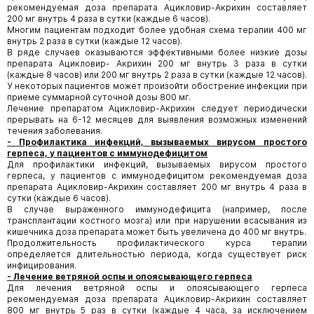
рекомендуемая доза препарата Ацикловир-Акрихин составляет
200 мг внутрь 4 раза в сутки (каждые 6 часов).
Многим пациентам подходит более удобная схема терапии 400 мг
внутрь 2 раза в сутки (каждые 12 часов).
В ряде случаев оказываются эффективными более низкие дозы
препарата Ацикловир- Акрихин 200 мг внутрь 3 раза в сутки
(каждые 8 часов) или 200 мг внутрь 2 раза в сутки (каждые 12 часов).
У некоторых пациентов может произойти обострение инфекции при
приеме суммарной суточной дозы 800 мг.
Лечение препаратом Ацикловир-Акрихин следует периодически
прерывать на 6-12 месяцев для выявления возможных изменений
течения заболевания.
- Профилактика инфекций, вызываемых вирусом простого
герпеса, у пациентов с иммунодефицитом
Для профилактики инфекций, вызываемых вирусом простого
герпеса, у пациентов с иммунодефицитом рекомендуемая доза
препарата Ацикловир-Акрихин составляет 200 мг внутрь 4 раза в
сутки (каждые 6 часов).
В случае выраженного иммунодефицита (например, после
трансплантации костного мозга) или при нарушении всасывания из
кишечника доза препарата может быть увеличена до 400 мг внутрь.
Продолжительность профилактического курса терапии
определяется длительностью периода, когда существует риск
инфицирования.
- Лечение ветряной оспы и опоясывающего герпеса
Для лечения ветряной оспы и опоясывающего герпеса
рекомендуемая доза препарата Ацикловир-Акрихин составляет
800 мг внутрь 5 раз в сутки (каждые 4 часа, за исключением