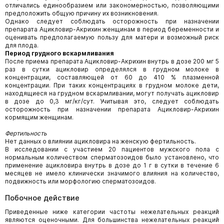
отличались единообразием или закономерностью, позволяющими
предположить общую причину их возникновения.
Однако следует соблюдать осторожность при назначении
препарата Ацикловир-Акрихин женщинам в период беременности и
оценивать предполагаемую пользу для матери и возможный риск
для плода.
Период грудного вскармливания
После приема препарата Ацикловир-Акрихин внутрь в дозе 200 мг 5
раз в сутки ацикловир определялся в грудном молоке в
концентрации, составляющей от 60 до 410 % плазменной
концентрации. При таких концентрациях в грудном молоке дети,
находящиеся на грудном вскармливании, могут получать ацикловир
в дозе до 0,3 мг/кг/сут. Учитывая это, следует соблюдать
осторожность при назначении препарата Ацикловир-Акрихин
кормящим женщинам.
Фертильность
Нет данных о влиянии ацикловира на женскую фертильность.
В исследовании с участием 20 пациентов мужского пола с
нормальным количеством сперматозоидов было установлено, что
применение ацикловира внутрь в дозе до 1 г в сутки в течение 6
месяцев не имело клинически значимого влияния на количество,
подвижность или морфологию сперматозоидов.
Побочное действие
Приведенные ниже категории частоты нежелательных реакций
являются оценочными. Для большинства нежелательных реакций