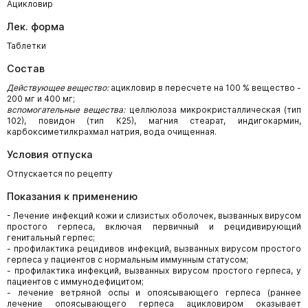
Ацикловир
Лек. форма
Таблетки
Состав
Действующее вещество:
ацикловир в пересчете на 100 % вещество -
200 мг и 400 мг;
вспомогательные вещества:
целлюлоза микрокристаллическая (тип
102), повидон (тип К25), магния стеарат, индигокармин,
карбоксиметилкрахмал натрия, вода очищенная.
Условия отпуска
Отпускается по рецепту
Показания к применению
- Лечение инфекций кожи и слизистых оболочек, вызванных вирусом
простого герпеса, включая первичный и рецидивирующий
генитальный герпес;
- профилактика рецидивов инфекций, вызванных вирусом простого
герпеса у пациентов с нормальным иммунным статусом;
- профилактика инфекций, вызванных вирусом простого герпеса, у
пациентов с иммунодефицитом;
- лечение ветряной оспы и опоясывающего герпеса (раннее
лечение опоясывающего герпеса ацикловиром оказывает