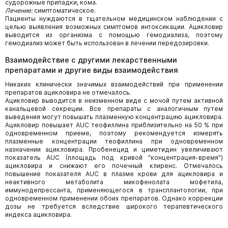
судорожные припадки, кома.
Лечение:
симптоматическое.
Пациенты нуждаются в тщательном медицинском наблюдении с
целью выявления возможных симптомов интоксикации. Ацикловир
выводится из организма с помощью гемодиализа, поэтому
гемодиализ может быть использован в лечении передозировки.
Взаимодействие с другими лекарственными
препаратами и другие виды взаимодействия
Никаких клинически значимых взаимодействий при применении
препаратов ацикловира не отмечалось.
Ацикловир выводится в неизменном виде с мочой путем активной
канальцевой секреции. Все препараты с аналогичным путем
выведения могут повышать плазменную концентрацию ацикловира.
Ацикловир повышает AUC теофиллина приблизительно на 50 % при
одновременном приеме, поэтому рекомендуется измерять
плазменные концентрации теофиллина при одновременном
назначении ацикловира. Пробенецид и циметидин увеличивают
показатель AUC (площадь под кривой "концентрация-время")
ацикловира и снижают его почечный клиренс. Отмечалось
повышение показателя AUC в плазме крови для ацикловира и
неактивного метаболита микофенолата мофетила,
иммунодепрессанта, применяющегося в трансплантологии, при
одновременном применении обоих препаратов. Однако коррекции
дозы не требуется вследствие широкого терапевтического
индекса ацикловира.