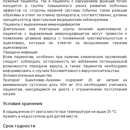
пожилые пациенты, так и пациенты с нарушением функции почек
находятся в группе повышенного риска развития побочных
эффектов со стороны нервной системы (обычно такие реакции
обратимы в ответ на отмену препарата) и, соответственно, должны
находиться под пристальным медицинским наблюдением.
Пациенты с выраженным иммунодефицитом
Длительные или повторные курсы лечения ацикловиром у
пациентов с выраженным иммунодефицитом могут привести к
появлению штаммов вируса с пониженной чувствительностью к
ацикловиру, которые не ответят на продолжение терапии
ацикловиром.
Передача инфекции
Всем пациентам, особенно при наличии клинических проявлений,
следует соблюдать осторожность во избежание потенциальной
возможности передачи вируса, а также пациентов необходимо
информировать о случаях бессимптомного вирусоносительства.
Вспомогательные вещества
Препарат Ацикловир-Акрихин содержит 25 мг натрия на
минимальную суточную дозу 400 мг. Это необходимо учитывать
пациентам, находящимся на диете с ограничением поступления
натрия.
Условия хранения
В защищенном от света месте при температуре не выше 25 °С.
Хранить в недоступном для детей месте.
Срок годности