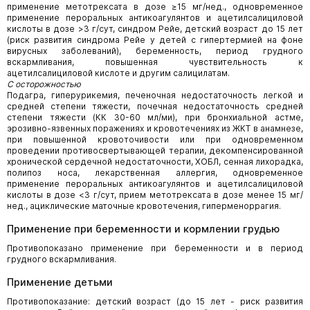
применение метотрексата в дозе ≥15 мг/нед., одновременное
применение пероральных антикоагулянтов и ацетилсалициловой
кислоты в дозе >3 г/сут, синдром Рейе, детский возраст до 15 лет
(риск развития синдрома Рейе у детей с гипертермией на фоне
вирусных заболеваний), беременность, период грудного
вскармливания, повышенная чувствительность к
ацетилсалициловой кислоте и другим салицилатам.
С осторожностью
Подагра, гиперурикемия, печеночная недостаточность легкой и
средней степени тяжести, почечная недостаточность средней
степени тяжести (КК 30-60 мл/ми), при бронхиальной астме,
эрозивно-язвенных поражениях и кровотечениях из ЖКТ в анамнезе,
при повышенной кровоточивости или при одновременном
проведении противосвертывающей терапии, декомпенсированной
хронической сердечной недостаточности, ХОБЛ, сенная лихорадка,
полипоз носа, лекарственная аллергия, одновременное
применение пероральных антикоагулянтов и ацетилсалициловой
кислоты в дозе <3 г/сут, прием метотрексата в дозе менее 15 мг/
нед., ациклические маточные кровотечения, гиперменоррагия.
Применение при беременности и кормлении грудью
Противопоказано применение при беременности и в период
грудного вскармливания.
Применение детьми
Противопоказание: детский возраст (до 15 лет - риск развития