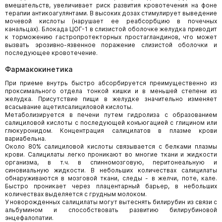
вмешательств, увеличивает риск развития кровотечения на фоне
терапии антикоагулянтами. В высоких дозах стимулирует выведение
мочевой кислоты (нарушает ее реабсорбцию в почечных
канальцах). Блокада ЦОГ-1 в слизистой оболочке желудка приводит
к торможению гастропротекторных простагландинов, что может
вызвать эрозивно-язвенное поражение слизистой оболочки и
последующее кровотечение.
Фармакокинетика
При приеме внутрь быстро абсорбируется преимущественно из
проксимального отдела тонкой кишки и в меньшей степени из
желудка. Присутствие пищи в желудке значительно изменяет
всасывание ацетилсалициловой кислоты.
Метаболизируется в печени путем гидролиза с образованием
салициловой кислоты с последующей конъюгацией с глицином или
глюкуронидом. Концентрация салицилатов в плазме крови
вариабельна.
Около 80% салициловой кислоты связывается с белками плазмы
крови. Салицилаты легко проникают во многие ткани и жидкости
организма, в т.ч. в спинномозговую, перитонеальную и
синовиальную жидкости. В небольших количествах салицилаты
обнаруживаются в мозговой ткани, следы - в желчи, поте, кале.
Быстро проникает через плацентарный барьер, в небольших
количествах выделяется с грудным молоком.
У новорожденных салицилаты могут вытеснять билирубин из связи с
альбумином и способствовать развитию билирубиновой
энцефалопатии.