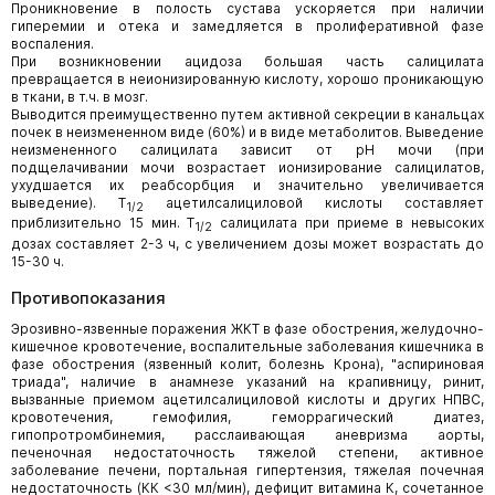
Проникновение в полость сустава ускоряется при наличии
гиперемии и отека и замедляется в пролиферативной фазе
воспаления.
При возникновении ацидоза большая часть салицилата
превращается в неионизированную кислоту, хорошо проникающую
в ткани, в т.ч. в мозг.
Выводится преимущественно путем активной секреции в канальцах
почек в неизмененном виде (60%) и в виде метаболитов. Выведение
неизмененного салицилата зависит от pH мочи (при
подщелачивании мочи возрастает ионизирование салицилатов,
ухудшается их реабсорбция и значительно увеличивается
выведение). T
ацетилсалициловой кислоты составляет
1/2
приблизительно 15 мин. T
салицилата при приеме в невысоких
1/2
дозах составляет 2-3 ч, с увеличением дозы может возрастать до
15-30 ч.
Противопоказания
Эрозивно-язвенные поражения ЖКТ в фазе обострения, желудочно-
кишечное кровотечение, воспалительные заболевания кишечника в
фазе обострения (язвенный колит, болезнь Крона), "аспириновая
триада", наличие в анамнезе указаний на крапивницу, ринит,
вызванные приемом ацетилсалициловой кислоты и других НПВС,
кровотечения, гемофилия, геморрагический диатез,
гипопротромбинемия, расслаивающая аневризма аорты,
печеночная недостаточность тяжелой степени, активное
заболевание печени, портальная гипертензия, тяжелая почечная
недостаточность (КК <30 мл/мин), дефицит витамина К, сочетанное