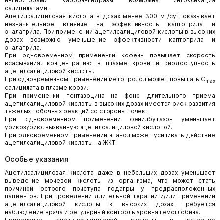
ингибиторами карбоангидразы возможна интоксикация
салицилатами.
Ацетилсалициловая кислота в дозах менее 300 мг/сут оказывает
незначительное влияние на эффективность каптоприла и
эналаприла. При применении ацетилсалициловой кислоты в высоких
дозах возможно уменьшение эффективности каптоприла и
эналаприла.
При одновременном применении кофеин повышает скорость
всасывания, концентрацию в плазме крови и биодоступность
ацетилсалициловой кислоты.
При одновременном применении метопролол может повышать С
max
салицилата в плазме крови.
При применении пентазоцина на фоне длительного приема
ацетилсалициловой кислоты в высоких дозах имеется риск развития
тяжелых побочных реакций со стороны почек.
При одновременном применении фенилбутазон уменьшает
урикозурию, вызванную ацетилсалициловой кислотой.
При одновременном применении этанол может усиливать действие
ацетилсалициловой кислоты на ЖКТ.
Особые указания
Ацетилсалициловая кислота даже в небольших дозах уменьшает
выведение мочевой кислоты из организма, что может стать
причиной острого приступа подагры у предрасположенных
пациентов. При проведении длительной терапии и/или применении
ацетилсалициловой кислоты в высоких дозах требуется
наблюдение врача и регулярный контроль уровня гемоглобина.
Применение ацетилсалициловой кислоты в качестве