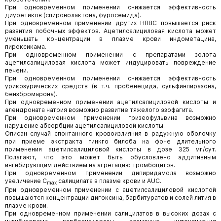
При одновременном применении снижается эффективность
диуретиков (спиронолактона, фуросемида).
При одновременном применении других НПВС повышается риск
развития побочных эффектов. Ацетилсалициловая кислота может
уменьшать концентрации в плазме крови индометацина,
пироксикама.
При одновременном применении с препаратами золота
ацетилсалициловая кислота может индуцировать повреждение
печени.
При одновременном применении снижается эффективность
урикозурических средств (в т.ч. пробенецида, сульфинпиразона,
бензбромарона).
При одновременном применении ацетилсалициловой кислоты и
алендроната натрия возможно развитие тяжелого эзофагита.
При одновременном применении гризеофульвина возможно
нарушение абсорбции ацетилсалициловой кислоты.
Описан случай спонтанного кровоизлияния в радужную оболочку
при приеме экстракта гинкго билоба на фоне длительного
применения ацетилсалициловой кислоты в дозе 325 мг/сут.
Полагают, что это может быть обусловлено аддитивным
ингибирующим действием на агрегацию тромбоцитов.
При одновременном применении дипиридамола возможно
увеличение С
салицилата в плазме крови и AUC.
max
При одновременном применении с ацетилсалициловой кислотой
повышаются концентрации дигоксина, барбитуратов и солей лития в
плазме крови.
При одновременном применении салицилатов в высоких дозах с