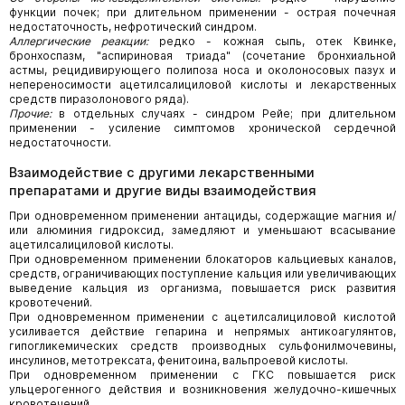
функции почек; при длительном применении - острая почечная
недостаточность, нефротический синдром.
Аллергические реакции:
редко - кожная сыпь, отек Квинке,
бронхоспазм, "аспириновая триада" (сочетание бронхиальной
астмы, рецидивирующего полипоза носа и околоносовых пазух и
непереносимости ацетилсалициловой кислоты и лекарственных
средств пиразолонового ряда).
Прочие:
в отдельных случаях - синдром Рейе; при длительном
применении - усиление симптомов хронической сердечной
недостаточности.
Взаимодействие с другими лекарственными
препаратами и другие виды взаимодействия
При одновременном применении антациды, содержащие магния и/
или алюминия гидроксид, замедляют и уменьшают всасывание
ацетилсалициловой кислоты.
При одновременном применении блокаторов кальциевых каналов,
средств, ограничивающих поступление кальция или увеличивающих
выведение кальция из организма, повышается риск развития
кровотечений.
При одновременном применении с ацетилсалициловой кислотой
усиливается действие гепарина и непрямых антикоагулянтов,
гипогликемических средств производных сульфонилмочевины,
инсулинов, метотрексата, фенитоина, вальпроевой кислоты.
При одновременном применении с ГКС повышается риск
ульцерогенного действия и возникновения желудочно-кишечных
кровотечений.