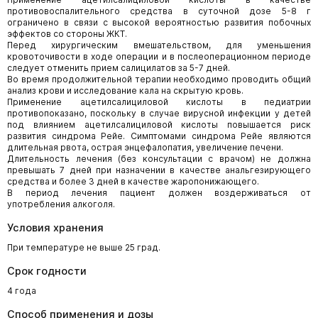
противовоспалительного средства в суточной дозе 5-8 г
ограничено в связи с высокой вероятностью развития побочных
эффектов со стороны ЖКТ.
Перед хирургическим вмешательством, для уменьшения
кровоточивости в ходе операции и в послеоперационном периоде
следует отменить прием салицилатов за 5-7 дней.
Во время продолжительной терапии необходимо проводить общий
анализ крови и исследование кала на скрытую кровь.
Применение ацетилсалициловой кислоты в педиатрии
противопоказано, поскольку в случае вирусной инфекции у детей
под влиянием ацетилсалициловой кислоты повышается риск
развития синдрома Рейе. Симптомами синдрома Рейе являются
длительная рвота, острая энцефалопатия, увеличение печени.
Длительность лечения (без консультации с врачом) не должна
превышать 7 дней при назначении в качестве анальгезирующего
средства и более 3 дней в качестве жаропонижающего.
В период лечения пациент должен воздерживаться от
употребления алкоголя.
Условия хранения
При температуре не выше 25 град.
Срок годности
4 года
Способ применения и дозы