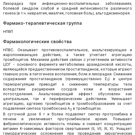
Лихорадка при инфекционно-воспалительных заболеваниях;
болевой синдром слабой и средней интенсивности различного
генеза (в т.ч. невралгия, миалгия, головная боль), альгодисменорея.
Фармако-терапевтическая группа
НПВП
Фармакологические свойства
НПВС. Оказывает противовоспалительное, анальгезирующее и
жаропонижающее действие, а также угнетает агрегацию
тромбоцитов. Механизм действия связан с угнетением активности
ЦОГ - основного фермента метаболизма арахидоновой кислоты,
являющейся предшественником простагландинов, которые играют
главную роль в патогенезе воспаления, боли и лихорадки. Снижение
содержания простагландинов (преимущественно Е
) в центре
1
терморегуляции приводит к снижению температуры тела
вследствие расширения сосудов кожи и возрастания
потоотделения. Анальгезирующий эффект обусловлен как
центральным, так и периферическим действием. Уменьшает
агрегацию, адгезию тромбоцитов и тромбообразование за счет
подавления синтеза тромбоксана А
в тромбоцитах.
2
В суточной дозе 6 г и более подавляет синтез протромбина в
печени и увеличивает протромбиновое время. Повышает
фибринолитическую активность плазмы и снижает концентрацию
витамин K-зависимых факторов свертывания (II, VII, IX, X). Учащает
геморрагические осложнения при проведении хирургических