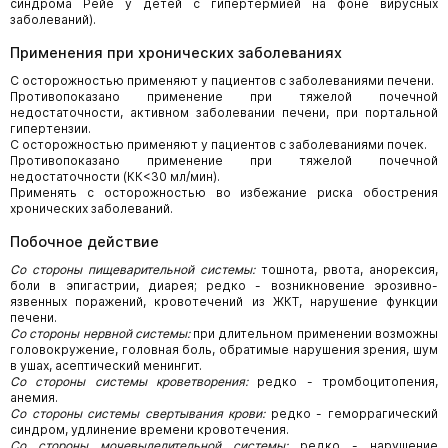
синдрома Рейе у детей с гипертермией на фоне вирусных
заболеваний).
Применения при хронических заболеваниях
С осторожностью применяют у пациентов с заболеваниями печени.
Противопоказано применение при тяжелой почечной
недостаточности, активном заболевании печени, при портальной
гипертензии.
С осторожностью применяют у пациентов с заболеваниями почек.
Противопоказано применение при тяжелой почечной
недостаточности (КК<30 мл/мин).
Применять с осторожностью во избежание риска обострения
хронических заболеваний.
Побочное действие
Со стороны пищеварительной системы:
тошнота, рвота, анорексия,
боли в эпигастрии, диарея; редко - возникновение эрозивно-
язвенных поражений, кровотечений из ЖКТ, нарушение функции
печени.
Со стороны нервной системы:
при длительном применении возможны
головокружение, головная боль, обратимые нарушения зрения, шум
в ушах, асептический менингит.
Со стороны системы кроветворения:
редко - тромбоцитопения,
анемия.
Со стороны системы свертывания крови:
редко - геморрагический
синдром, удлинение времени кровотечения.
Со стороны мочевыделительной системы:
редко - нарушение