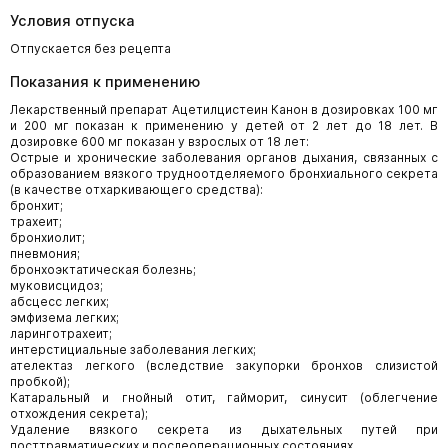
Условия отпуска
Отпускается без рецепта
Показания к применению
Лекарственный препарат Ацетилцистеин Канон в дозировках 100 мг
и 200 мг показан к применению у детей от 2 лет до 18 лет. В
дозировке 600 мг показан у взрослых от 18 лет:
Острые и хронические заболевания органов дыхания, связанных с
образованием вязкого трудноотделяемого бронхиального секрета
(в качестве отхаркивающего средства):
бронхит;
трахеит;
бронхиолит;
пневмония;
бронхоэктатическая болезнь;
муковисцидоз;
абсцесс легких;
эмфизема легких;
ларинготрахеит;
интерстициальные заболевания легких;
ателектаз легкого (вследствие закупорки бронхов слизистой
пробкой);
Катаральный и гнойный отит, гайморит, синусит (облегчение
отхождения секрета);
Удаление вязкого секрета из дыхательных путей при
посттравматических и послеоперационных состояниях.