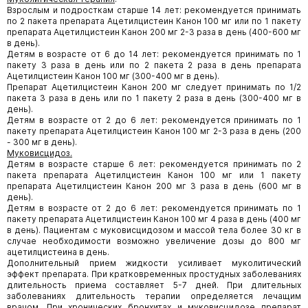
Взрослым и подросткам старше 14 лет: рекомендуется принимать
по 2 пакета препарата Ацетилцистеин Канон 100 мг или по 1 пакету
препарата Ацетилцистеин Канон 200 мг 2-3 раза в день (400-600 мг
в день).
Детям в возрасте от 6 до 14 лет: рекомендуется принимать по 1
пакету 3 раза в день или по 2 пакета 2 раза в день препарата
Ацетилцистеин Канон 100 мг (300-400 мг в день).
Препарат Ацетилцистеин Канон 200 мг следует принимать по 1/2
пакета 3 раза в день или по 1 пакету 2 раза в день (300-400 мг в
день).
Детям в возрасте от 2 до 6 лет: рекомендуется принимать по 1
пакету препарата Ацетилцистеин Канон 100 мг 2-3 раза в день (200
- 300 мг в день).
Муковисцидоз.
Детям в возрасте старше 6 лет: рекомендуется принимать по 2
пакета препарата Ацетилцистеин Канон 100 мг или 1 пакету
препарата Ацетилцистеин Канон 200 мг 3 раза в день (600 мг в
день).
Детям в возрасте от 2 до 6 лет: рекомендуется принимать по 1
пакету препарата Ацетилцистеин Канон 100 мг 4 раза в день (400 мг
в день). Пациентам с муковисцидозом и массой тела более 30 кг в
случае необходимости возможно увеличение дозы до 800 мг
ацетилцистеина в день.
Дополнительный прием жидкости усиливает муколитический
эффект препарата. При кратковременных простудных заболеваниях
длительность приема составляет 5-7 дней. При длительных
заболеваниях длительность терапии определяется лечащим
врачом. При хронических бронхитах и муковисцидозе препарат