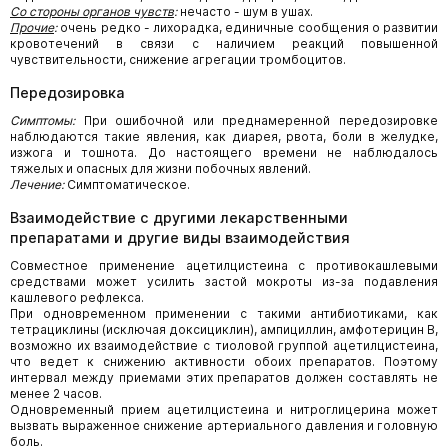
Со стороны органов чувств
:
нечасто - шум в ушах.
Прочие
:
очень редко - лихорадка, единичные сообщения о развитии
кровотечений в связи с наличием реакций повышенной
чувствительности, снижение агрегации тромбоцитов.
Передозировка
Симптомы:
При ошибочной или преднамеренной передозировке
наблюдаются такие явления, как диарея, рвота, боли в желудке,
изжога и тошнота. До настоящего времени не наблюдалось
тяжелых и опасных для жизни побочных явлений.
Лечение:
Симптоматическое.
Взаимодействие с другими лекарственными
препаратами и другие виды взаимодействия
Совместное применение ацетилцистеина с противокашлевыми
средствами может усилить застой мокроты из-за подавления
кашлевого рефлекса.
При одновременном применении с такими антибиотиками, как
тетрациклины (исключая доксициклин), ампициллин, амфотерицин В,
возможно их взаимодействие с тиоловой группой ацетилцистеина,
что ведет к снижению активности обоих препаратов. Поэтому
интервал между приемами этих препаратов должен составлять не
менее 2 часов.
Одновременный прием ацетилцистеина и нитроглицерина может
вызвать выраженное снижение артериального давления и головную
боль.