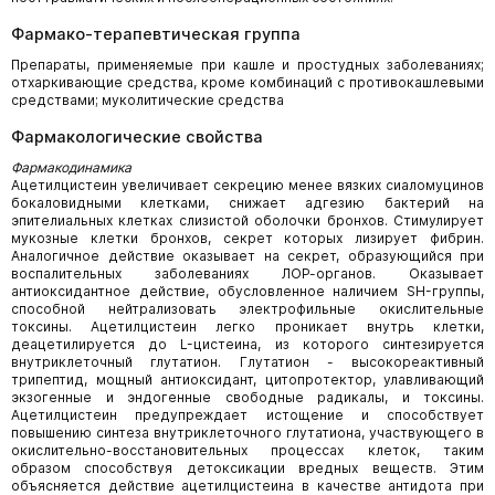
Фармако-терапевтическая группа
Препараты, применяемые при кашле и простудных заболеваниях;
отхаркивающие средства, кроме комбинаций с противокашлевыми
средствами; муколитические средства
Фармакологические свойства
Фармакодинамика
Ацетилцистеин увеличивает секрецию менее вязких сиаломуцинов
бокаловидными клетками, снижает адгезию бактерий на
эпителиальных клетках слизистой оболочки бронхов. Стимулирует
мукозные клетки бронхов, секрет которых лизирует фибрин.
Аналогичное действие оказывает на секрет, образующийся при
воспалительных заболеваниях ЛОР-органов. Оказывает
антиоксидантное действие, обусловленное наличием SH-группы,
способной нейтрализовать электрофильные окислительные
токсины. Ацетилцистеин легко проникает внутрь клетки,
деацетилируется до L-цистеина, из которого синтезируется
внутриклеточный глутатион. Глутатион - высокореактивный
трипептид, мощный антиоксидант, цитопротектор, улавливающий
экзогенные и эндогенные свободные радикалы, и токсины.
Ацетилцистеин предупреждает истощение и способствует
повышению синтеза внутриклеточного глутатиона, участвующего в
окислительно-восстановительных процессах клеток, таким
образом способствуя детоксикации вредных веществ. Этим
объясняется действие ацетилцистеина в качестве антидота при