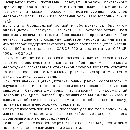
Непереносимость гистамина (следует избегать длительного
приема препарата, так как ацетилцистеин влияет на метаболизм
гистамина и может привести к возникновению признаков
непереносимости, таких как головная боль, вазомоторный ринит,
зуд).
Больным с бронхиальной астмой и обструктивным бронхитом
ацетилцистеин следует назначать с осторожностью под
систематическим контролем бронхиальной проходимости. При
лечении пациентов с сахарным диабетом необходимо учитывать,
что препарат содержит сахарозу (1 пакет препарата Ацетилцистеин
Канон 600 мг соответствует 0,18 ХЕ, 200 мг соответствует 0,23 ХЕ,
100 мг - 0,24 ХЕ).
Присутствие легкого серного запаха является характерным
запахом действующего вещества. При приеме препарата
необходимо пользоваться стеклянной посудой, избегать контакта
готового препарата с металлами, резиной, кислородом и легко
окисляющимися веществами.
При применении ацетилцистеина очень редко сообщалось о
случаях развития тяжелых аллергических реакций, таких как
синдром Стивенса-Джонсона, токсический эпидермальный
некролиз (синдром Лайелла). При возникновении изменений кожи и
слизистых оболочек следует немедленно обратиться к врачу,
прием препарата необходимо прекратить.
Следует избегать применения препарата у пациентов с почечной и/
или печеночной недостаточностью во избежание дополнительного
образования азотистых соединений.
Если пациент неспособен эффективно откашливаться, необходимо
проводить дренаж или аспирацию секрета.