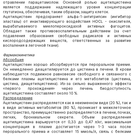
отравлении парацетамолом. Основной ролью ацетилцистеина
является поддержание надлежащего уровня концентрации
глутатиона, обеспечивая, таким образом, защиту клеток.
Ацетилцистеин предохраняет альфа-1-антитрипсин (ингибитор
эластазы) от инактивирующего воздействия HOCL - окислителя,
вырабатываемого миелопероксидазой активных фагоцитов.
Обладает также противовоспалительным действием (за счет
подавления образования свободных радикалов и активных
кислородсодержащих веществ, ответственных за развитие
воспаления в легочной ткани).
Фармакокинетика
Абсорбция
Ацетилцистеин хорошо абсорбируется при пероральном приеме.
Он немедленно деацетилируется до цистеина в печени. В крови
наблюдается подвижное равновесие свободного и связанного с
белками плазмы ацетилцистеина и его метаболитов (цистеина,
цистина, диацетилцистеина). Из-за сильно выраженного эффекта
«первого прохождения» через печень биодоступность
ацетилцистеина составляет около 10 %.
Распределение
Ацетилцистеин распределяется как в неизменном виде (20 %), так и
в виде активных метаболитов (80 %), проникает в межклеточное
пространство, преимущественно распределяется в печени, почках,
легких, бронхиальном секрете. Объем распределения
ацетилцистеина варьируется от 0,33 до 0,47 л/кг, максимальная
концентрация в плазме достигается через 1-3 часа после
перорального приема и составляет 15 ммоль/л, связь с белками