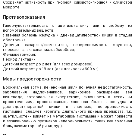
Сохраняет активность при гнойной, слизисто-гнойной и слизистой
мокроте.
Противопоказания
Гиперчувствительность к ацетилцистеину или к любому из
вспомогательных веществ;
Язвенная болезнь желудка и двенадцатиперстной кишки в стадии
обострения;
Дефицит сахаразы/изомальтазы, непереносимость фруктозы,
глюкозо-галактозная мальабсорбция;
Фенилкетонурия;
Период лактации;
Детский возраст до 2 лет (для всех дозировок);
Детский возраст до 18 лет (для дозировки 600 мг).
Меры предосторожности
Бронхиальная астма, печеночная и/или почечная недостаточность,
заболевания надпочечников, варикозное расширение вен
пищевода, артериальная гипертензия, склонность к легочным
кровотечениям, кровохарканью, язвенная болезнь желудка и
двенадцатиперстной кишки в анамнезе, непереносимость
гистамина (следует избегать длительного приема препарата, т.к.
ацетилцистеин влияет на метаболизм гистамина и может привести
к возникновению признаков непереносимости, таких как головная
боль, вазомоторный ринит, зуд).