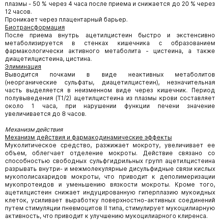
плазмы - 50 % через 4 часа после приема и снижается до 20 % через
12 часов.
Проникает через плацентарный барьер.
Биотрансформация
После приема внутрь ацетилцистеин быстро и экстенсивно
метаболизируется в стенках кишечника с образованием
фармакологически активного метаболита - цистеина, а также
диацетилцистеина, цистина.
Элиминация
Выводится почками в виде неактивных метаболитов
(неорганические сульфаты, диацетилцистеин), незначительная
часть выделяется в неизменном виде через кишечник. Период
полувыведения (Т1/2) ацетилцистеина из плазмы крови составляет
около 1 часа, при нарушении функции печени значение
увеличивается до 8 часов.
Механизм действия
Механизм действия и фармакодинамические эффекты
Муколитическое средство, разжижает мокроту, увеличивает ее
объем, облегчает отделение мокроты. Действие связано со
способностью свободных сульфгидрильных групп ацетилцистеина
разрывать внутри- и межмолекулярные дисульфидные связи кислых
мукополисахаридов мокроты, что приводит к деполимеризации
мукопротеидов и уменьшению вязкости мокроты. Кроме того,
ацетилцистеин снижает индуцированную гиперплазию мукоидных
клеток, усиливает выработку поверхностно-активных соединений
путем стимуляции пневмоцитов II типа, стимулирует мукоцилиарную
активность, что приводит к улучшению мукоцилиарного клиренса.