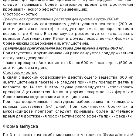
следует принимать более длительное время для достижения
профилактического эффекта при инфекциях.
С осторожностью
Гранулы для приготовления раствора для приема внутрь 200 мг.
В связи с высоким содержанием действующего вещества (200 мг
ацетилцистеина в пакете) не следует принимать препарат детям в
возрасте до 6 лет. В этом случае рекомендуется использовать
препарат Ацетилцистеин Канон в других лекарственных формах с
более низким содержанием ацетилцистеина.
Гранулы для приготовления раствора для приема внутрь 600 мг.
При отсутствии других назначений рекомендуется придерживаться
следующих дозировок:
1 пакет препарата Ацетилцистеин Канон 600 мг 1 раз в день (600 мг
ацетилцистеина в день).
С осторожностью
В связи с высоким содержанием действующего вещества (600 мг
ацетилцистеина в пакете) не следует принимать препарат детям в
возрасте до 14 лет. В этом случае рекомендуется использовать
препарат Ацетилцистеин Канон в других лекарственных формах с
более низким содержанием ацетилцистеина.
При кратковременных простудных заболеваниях длительность
приема составляет 5-7 дней. При хронических бронхитах и
муковисцидозе препарат следует принимать более длительное
время для достижения профилактического эффекта при инфекциях.
Форма выпуска
По 3 г в пакеты из комбинированного материала (бумага/фольга/