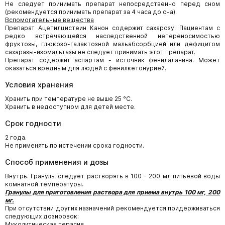
Не следует принимать препарат непосредственно перед сном
(рекомендуется принимать препарат за 4 часа до сна).
Вспомогательные вещества
Препарат Ацетилцистеин Канон содержит сахарозу. Пациентам с
редко встречающейся наследственной непереносимостью
фруктозы, глюкозо-галактозной мальабсорбцией или дефицитом
сахаразы-изомальтазы не следует принимать этот препарат.
Препарат содержит аспартам - источник фенилаланина. Может
оказаться вредным для людей с фенилкетонурией.
Условия хранения
Хранить при температуре не выше 25 °С.
Хранить в недоступном для детей месте.
Срок годности
2 года.
Не применять по истечении срока годности.
Способ применения и дозы
Внутрь. Гранулы следует растворять в 100 - 200 мл питьевой воды
комнатной температуры.
Гранулы для приготовления раствора для приема внутрь 100 мг, 200
мг.
При отсутствии других назначений рекомендуется придерживаться
следующих дозировок:
Муколитическая терапия
.