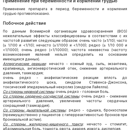
Применение при беременности и кормлении грудью
Применение препарата в период беременности и кормления
грудью противопоказано.
Побочное действие
По данным Всемирной организации здравоохранения (ВОЗ)
нежелательные эффекты классифицированы в соответствии с их
частотой развития следующим образом: очень часто (≥1/10); часто
(≥ 1/100 и <1/10); нечасто (≥1/1000 и <1/100); редко (≥ 1/10 000 и
<1/1000); очень редко (<1/10000); частота неизвестна (частоту
возникновения явлений нельзя определить на основании
имеющихся данных).
Аллергические реакции
:
нечасто - кожный зуд, сыпь, экзантема,
крапивница, ангионевротический отек, снижение артериального
давления, тахикардия;
очень редко - анафилактические реакции вплоть до
анафилактического шока, синдром Стивенса-Джонсона,
токсический эпидермальный некролиз (синдром Лайелла).
Со стороны нервной системы
:
очень редко - головная боль.
Со стороны сердечно-сосудистой системы
:
очень редко - снижение
артериального давления, увеличение частоты сердечных
сокращений (тахикардия).
Со стороны дыхательной системы
:
редко - одышка, бронхоспазм
(преимущественно у пациентов с гиперреактивностью бронхов при
бронхиальной астме).
Со стороны желудочно-кишечного тракта
:
нечасто – стоматит,
абдоминальная боль, тошнота, рвота, диарея, изжога, диспепсия.