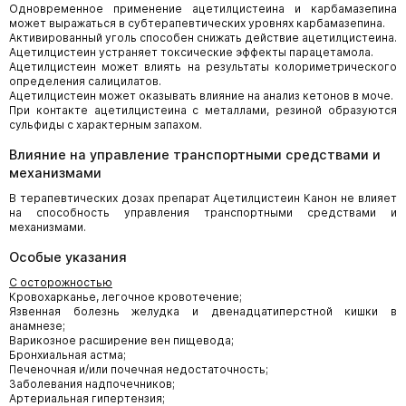
Одновременное применение ацетилцистеина и карбамазепина
может выражаться в субтерапевтических уровнях карбамазепина.
Активированный уголь способен снижать действие ацетилцистеина.
Ацетилцистеин устраняет токсические эффекты парацетамола.
Ацетилцистеин может влиять на результаты колориметрического
определения салицилатов.
Ацетилцистеин может оказывать влияние на анализ кетонов в моче.
При контакте ацетилцистеина с металлами, резиной образуются
сульфиды с характерным запахом.
Влияние на управление транспортными средствами и
механизмами
В терапевтических дозах препарат Ацетилцистеин Канон не влияет
на способность управления транспортными средствами и
механизмами.
Особые указания
С осторожностью
Кровохарканье, легочное кровотечение;
Язвенная болезнь желудка и двенадцатиперстной кишки в
анамнезе;
Варикозное расширение вен пищевода;
Бронхиальная астма;
Печеночная и/или почечная недостаточность;
Заболевания надпочечников;
Артериальная гипертензия;