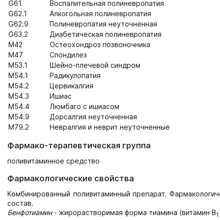
G61
Воспалительная полиневропатия
G62.1
Алкогольная полиневропатия
G62.9
Полиневропатия неуточненная
G63.2
Диабетическая полиневропатия
M42
Остеохондроз позвоночника
M47
Спондилез
M53.1
Шейно-плечевой синдром
M54.1
Радикулопатия
M54.2
Цервикалгия
M54.3
Ишиас
M54.4
Люмбаго с ишиасом
M54.9
Дорсалгия неуточненная
M79.2
Невралгия и неврит неуточненные
Фармако-терапевтическая группа
поливитаминное средство
Фармакологические свойства
Комбинированный поливитаминный препарат. Фармакологич
состав.
Бенфотиамин
- жирорастворимая форма тиамина (витамин В
1