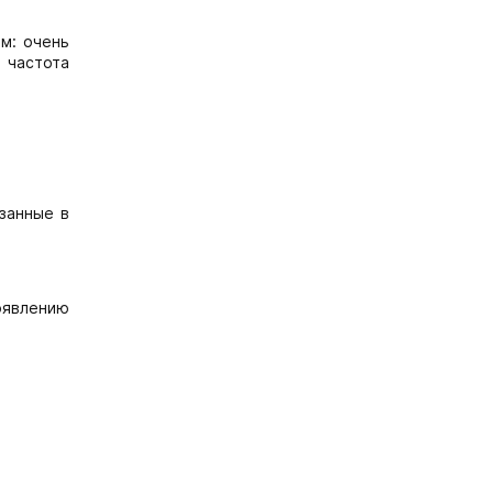
м: очень
; частота
занные в
оявлению