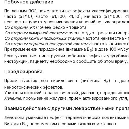
Побочное действие
По данным ВОЗ нежелательные эффекты классифицированы
часто (≥1/10), часто (≥1/100, <1/10), нечасто (≥1/1000, 
неизвестна (частоту возникновения явлений нельзя опреде
Со стороны ЖКТ:
очень редко - тошнота.
Со стороны иммунной системы:
очень редко - реакции гиперч
Со стороны кожи и подкожных тканей:
частота неизвестна -
Со стороны сердечно-сосудистой системы:
частота неизвестн
При применении пиридоксина (витамина В
) в дозе 100 мг/с
6
Если указанные в инструкции побочные эффекты усугубляю
инструкции, пациенту необходимо сообщить об этом врачу.
Передозировка
Прием высоких доз пиридоксина (витамина В
) в дозе
6
нейротоксических эффектов.
Учитывая широкий терапевтический диапазон, передозировк
Лечение:
промывание желудка, прием активированного угля,
Взаимодействие с другими лекарственными преп
Леводопа уменьшает эффект терапевтических доз витамина
Витамин В
несовместим с солями тяжелых металлов.
12