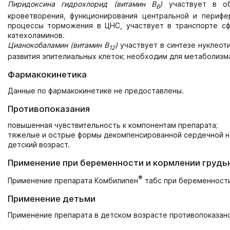
Пиридоксина гидрохлорид (витамин В
)
участвует в об
6
кроветворения, функционирования центральной и перифе
процессы торможения в ЦНС, участвует в транспорте сфи
катехоламинов.
Цианокобаламин (витамин В
)
участвует в синтезе нуклеот
12
развития эпителиальных клеток; необходим для метаболизма
Фармакокинетика
Данные по фармакокинетике не предоставлены.
Противопоказания
повышенная чувствительность к компонентам препарата;
тяжелые и острые формы декомпенсированной сердечной н
детский возраст.
Применение при беременности и кормлении грудь
®
Применение препарата Комбилипен
табс при беременности
Применение детьми
Применение препарата в детском возрасте противопоказан