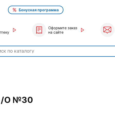
Бонусная программа
Оформите заказ
птеку
на сайте
П/О №30