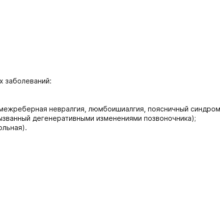
х заболеваний:
(межреберная невралгия, люмбоишиалгия, поясничный синдром
ызванный дегенеративными изменениями позвоночника);
ольная).