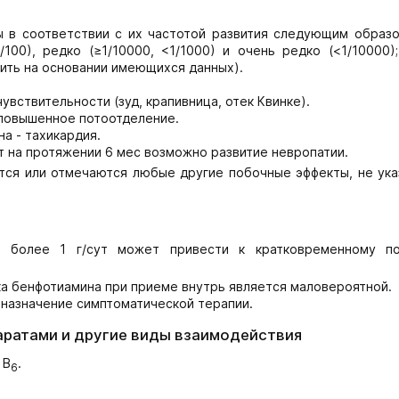
 в соответствии с их частотой развития следующим образо
<1/100), редко (≥1/10000, <1/1000) и очень редко (<1/10000)
лить на основании имеющихся данных).
увствительности (зуд, крапивница, отек Квинке).
 повышенное потоотделение.
а - тахикардия.
ут на протяжении 6 мес возможно развитие невропатии.
тся или отмечаются любые другие побочные эффекты, не ука
 более 1 г/сут может привести к кратковременному п
а бенфотиамина при приеме внутрь является маловероятной.
 назначение симптоматической терапии.
аратами и другие виды взаимодействия
 В
.
6